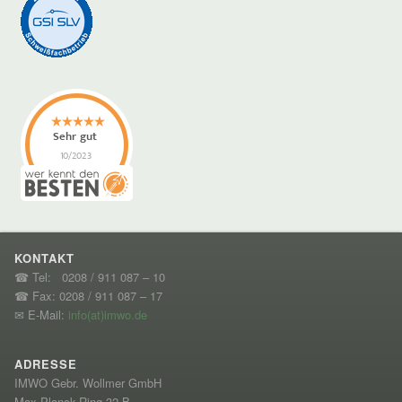
KONTAKT
☎ Tel: 0208 / 911 087 – 10
☎ Fax: 0208 / 911 087 – 17
✉ E-Mail:
info(at)imwo.de
ADRESSE
IMWO Gebr. Wollmer GmbH
Max-Planck-Ring 32 B