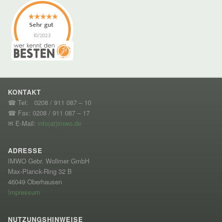
KONTAKT
☎ Tel: 0208 / 911 087 – 10
☎ Fax: 0208 / 911 087 – 17
✉ E-Mail:
info(at)imwo.de
ADRESSE
IMWO Gebr. Wollmer GmbH
Max-Planck-Ring 32 B
46049 Oberhausen
Impressum
NUTZUNGSHINWEISE