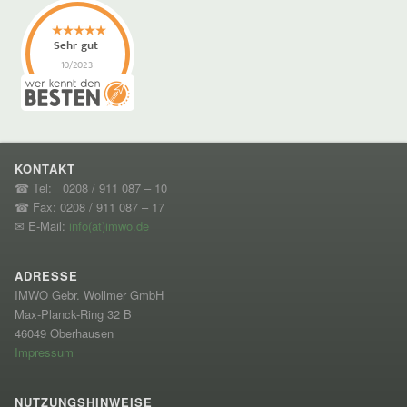
KONTAKT
☎ Tel: 0208 / 911 087 – 10
☎ Fax: 0208 / 911 087 – 17
✉ E-Mail:
info(at)imwo.de
ADRESSE
IMWO Gebr. Wollmer GmbH
Max-Planck-Ring 32 B
46049 Oberhausen
Impressum
NUTZUNGSHINWEISE