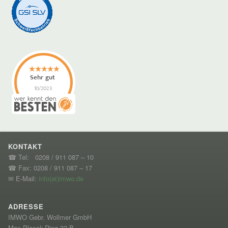
KONTAKT
☎ Tel: 0208 / 911 087 – 10
☎ Fax: 0208 / 911 087 – 17
✉ E-Mail:
info(at)imwo.de
ADRESSE
IMWO Gebr. Wollmer GmbH
Max-Planck-Ring 32 B