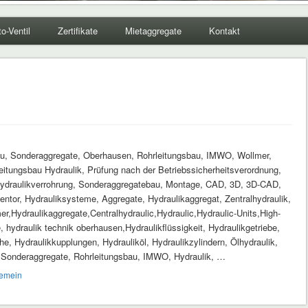
to-Ventil
Zertifikate
Mietaggregate
Kontakt
au, Sonderaggregate, Oberhausen, Rohrleitungsbau, IMWO, Wollmer,
eitungsbau Hydraulik, Prüfung nach der Betriebssicherheitsverordnung,
 Hydraulikverrohrung, Sonderaggregatebau, Montage, CAD, 3D, 3D-CAD,
entor, Hydrauliksysteme, Aggregate, Hydraulikaggregat, Zentralhydraulik,
er,Hydraulikaggregate,Centralhydraulic,Hydraulic,Hydraulic-Units,High-
 hydraulik technik oberhausen,Hydraulikflüssigkeit, Hydraulikgetriebe,
e, Hydraulikkupplungen, Hydrauliköl, Hydraulikzylindern, Ölhydraulik,
, Sonderaggregate, Rohrleitungsbau, IMWO, Hydraulik, …
gemein