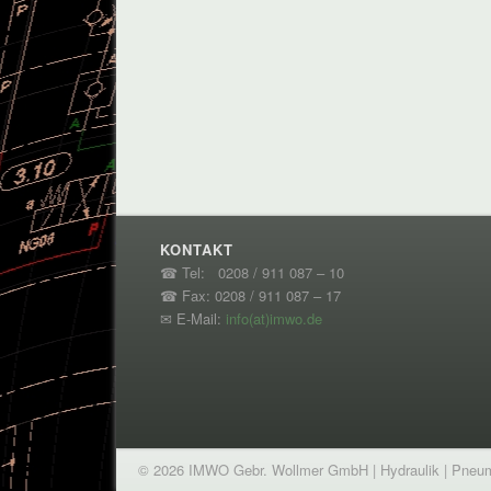
KONTAKT
☎ Tel: 0208 / 911 087 – 10
☎ Fax: 0208 / 911 087 – 17
✉ E-Mail:
info(at)imwo.de
© 2026 IMWO Gebr. Wollmer GmbH | Hydraulik | Pneumat