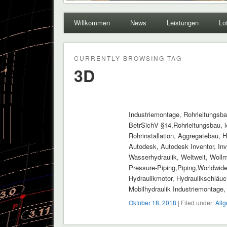
Willkommen
News
Leistungen
Lo
CURRENTLY BROWSING TAG
3D
Industriemontage, Rohrleitungsb
BetrSichV §14,Rohrleitungsbau, l
Rohrinstallation, Aggregatebau,
Autodesk, Autodesk Inventor, Inv
Wasserhydraulik, Weltweit, Wollm
Pressure-Piping,Piping,Worldwide,
Hydraulikmotor, Hydraulikschläuch
Mobilhydraulik Industriemontage
Oktober 18, 2018
| Filed under:
All