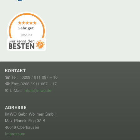
KONTAKT
☎ Tel: 0208 / 911 087 – 10
☎ Fax: 0208 / 911 087 – 17
✉ E-Mail:
info(at)imwo.de
ADRESSE
IMWO Gebr. Wollmer GmbH
Max-Planck-Ring 32 B
46049 Oberhausen
Impressum